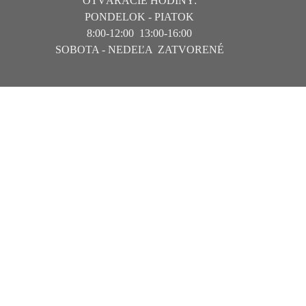
OTVÁRACIE HODINY:
PONDELOK - PIATOK
8:00-12:00 13:00-16:00
SOBOTA -
NEDEĽA
ZATVORENÉ
Návrat na obsah