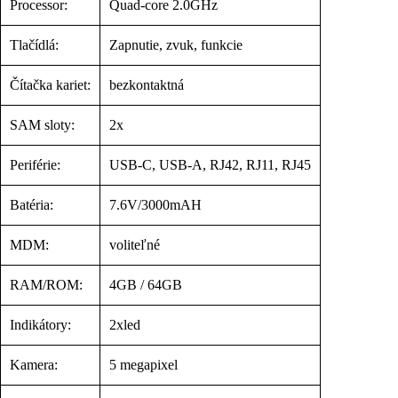
Processor:
Quad-core 2.0GHz
Tlačídlá:
Zapnutie, zvuk, funkcie
Čítačka kariet:
bezkontaktná
SAM sloty:
2x
Periférie:
USB-C, USB-A, RJ42, RJ11, RJ45
Batéria:
7.6V/3000mAH
MDM:
voliteľné
RAM/ROM:
4GB / 64GB
Indikátory:
2xled
Kamera:
5 megapixel