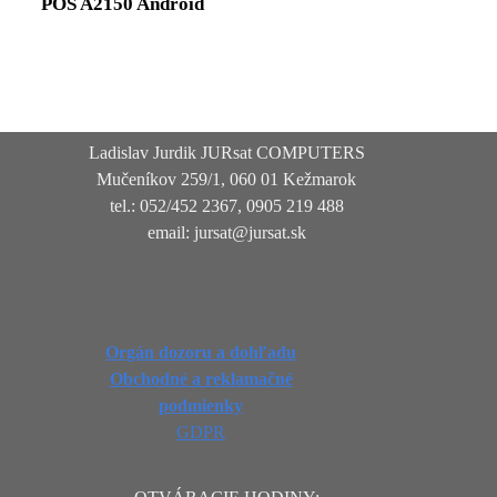
POS A2150 Android
Ladislav Jurdik JURsat COMPUTERS
Mučeníkov 259/1, 060 01 Kežmarok
tel.: 052/452 2367, 0905 219 488
email: jursat@jursat.sk
Orgán dozoru a dohľadu
Obchodné a reklamačné
podmienky
GDPR