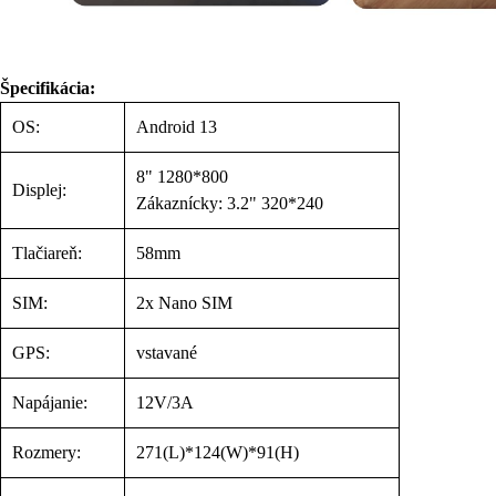
Špecifikácia:
OS:
Android 13
8" 1280*800
Displej:
Zákaznícky: 3.2" 320*240
Tlačiareň:
58mm
SIM:
2x Nano SIM
GPS:
vstavané
Napájanie:
12V/3A
Rozmery:
271(L)*124(W)*91(H)