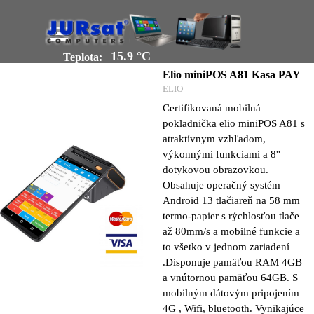
Prejsť na obsah
Preskočiť menu
Teplota:
Elio miniPOS A81 Kasa PAY
ELIO
Certifikovaná mobilná
pokladnička elio miniPOS A81 s
atraktívnym vzhľadom,
výkonnými funkciami a 8''
dotykovou obrazovkou.
Obsahuje operačný systém
Android 13 tlačiareň na 58 mm
termo-papier s rýchlosťou tlače
až 80mm/s a mobilné funkcie a
to všetko v jednom zariadení
.Disponuje pamäťou RAM 4GB
a vnútornou pamäťou 64GB. S
mobilným dátovým pripojením
4G , Wifi, bluetooth. Vynikajúce