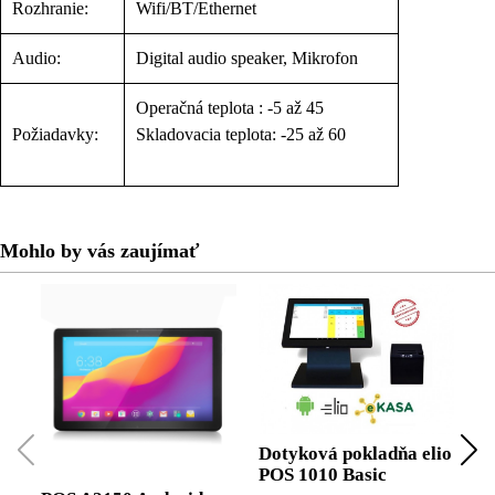
Rozhranie:
Wifi/BT/Ethernet
Audio:
Digital audio speaker, Mikrofon
Operačná teplota : -5 až 45
Požiadavky:
Skladovacia teplota: -25 až 60
Mohlo by vás zaujímať
Dotyková pokladňa elio
Po
POS 1010 Basic
m