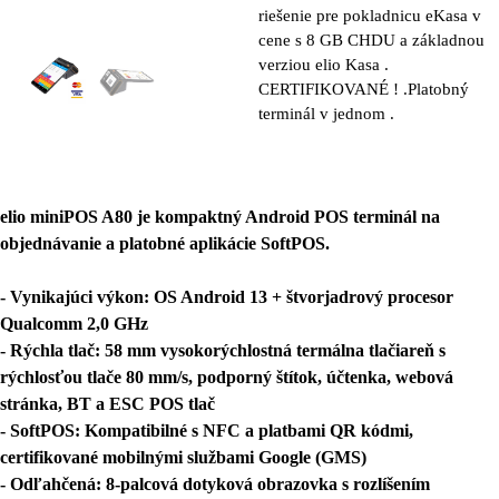
riešenie pre pokladnicu eKasa v
cene s 8 GB CHDU a základnou
verziou elio Kasa .
CERTIFIKOVANÉ ! .Platobný
terminál v jednom .
elio miniPOS A80 je kompaktný Android POS terminál na
objednávanie a platobné aplikácie SoftPOS.
- Vynikajúci výkon: OS Android 13 + štvorjadrový procesor
Qualcomm 2,0 GHz
- Rýchla tlač: 58 mm vysokorýchlostná termálna tlačiareň s
rýchlosťou tlače 80 mm/s, podporný štítok, účtenka, webová
stránka, BT a ESC POS tlač
- SoftPOS: Kompatibilné s NFC a platbami QR kódmi,
certifikované mobilnými službami Google (GMS)
- Odľahčená: 8-palcová dotyková obrazovka s rozlíšením